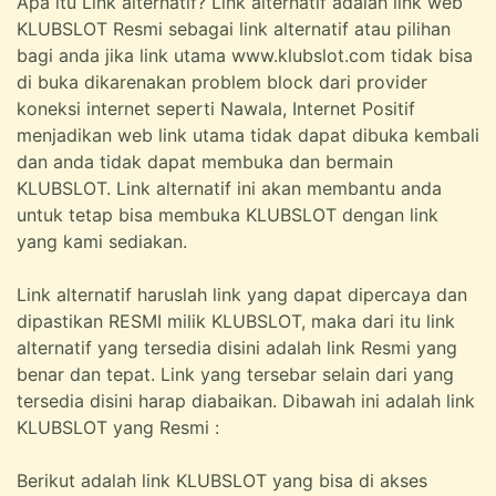
Apa itu Link alternatif? Link alternatif adalah link web
KLUBSLOT Resmi sebagai link alternatif atau pilihan
bagi anda jika link utama www.klubslot.com tidak bisa
di buka dikarenakan problem block dari provider
koneksi internet seperti Nawala, Internet Positif
menjadikan web link utama tidak dapat dibuka kembali
dan anda tidak dapat membuka dan bermain
KLUBSLOT. Link alternatif ini akan membantu anda
untuk tetap bisa membuka KLUBSLOT dengan link
yang kami sediakan.
Link alternatif haruslah link yang dapat dipercaya dan
dipastikan RESMI milik KLUBSLOT, maka dari itu link
alternatif yang tersedia disini adalah link Resmi yang
benar dan tepat. Link yang tersebar selain dari yang
tersedia disini harap diabaikan. Dibawah ini adalah link
KLUBSLOT yang Resmi :
Berikut adalah link KLUBSLOT yang bisa di akses