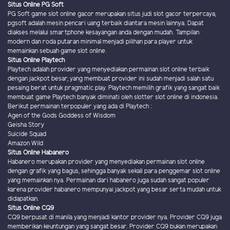
Situs Online PG Soft
PG Soft game slot online gacor merupakan situs judi slot gacor terpercaya,
pgsoft adalah mesin pencari uang terbaik diantara mesin lainnya. Dapat
diakses melalui smartphone kesayangan anda dengan mudah. Tampilan
modern dan roda putaran minimal menjadi pilihan para player untuk
memainkan sebuah game slot online.
Situs Online Playtech
Playtech adalah provider yang menyediakan permainan slot online terbaik
dengan jackpot besar, yang membuat provider ini sudah menjadi salah satu
pesaing berat untuk pragmatic play. Playtech memilih grafik yang sangat baik
membuat game Playtech banyak diminati oleh slotter slot online di indonesia.
Berikut permainan terpopuler yang ada di Playtech :
Agen of the Gods Goddess of Wisdom
Geisha Story
Suicide Squad
Amazon Wild
Situs Online Habanero
Habanero merupakan provider yang menyediakan permainan slot online
dengan grafik yang bagus, sehingga banyak sekali para penggemar slot online
yang memainkan nya. Permainan dari habanero juga sudah sangat populer
karena provider habanero mempunyai jackpot yang besar serta mudah untuk
didapatkan.
Situs Online CQ9
CQ9 berpusat di manila yang menjadi kantor provider nya. Provider CQ9 juga
memberikan keuntungan yang sangat besar. Provider CQ9 bukan merupakan