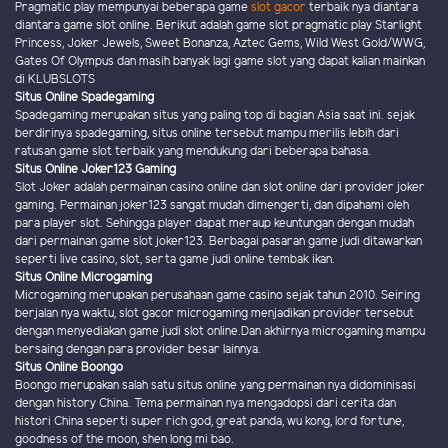
Pragmatic play mempunyai beberapa game
slot gacor
terbaik nya diantara
diantara game slot online. Berikut adalah game slot pragmatic play Starlight
Princess, Joker Jewels, Sweet Bonanza, Aztec Gems, Wild West Gold/WWG,
Gates Of Olympus dan masih banyak lagi game slot yang dapat kalian mainkan
di KLUBSLOTS
Situs Online Spadegaming
Spadegaming merupakan situs yang paling top di bagian Asia saat ini. sejak
berdirinya spadegaming, situs online tersebut mampu merilis lebih dari
ratusan game slot terbaik yang mendukung dari beberapa bahasa.
Situs Online Joker123 Gaming
Slot Joker adalah permainan casino online dan slot online dari provider joker
gaming. Permainan joker123 sangat mudah dimengerti, dan dipahami oleh
para player slot. Sehingga player dapat meraup keuntungan dengan mudah
dari permainan game slot joker123. Berbagai pasaran game judi ditawarkan
seperti live casino, slot, serta game judi online tembak ikan.
Situs Online Microgaming
Microgaming merupakan perusahaan game casino sejak tahun 2010. Seiring
berjalan nya waktu, slot gacor microgaming menjadikan provider tersebut
dengan menyediakan game judi slot online.Dan akhirnya microgaming mampu
bersaing dengan para provider besar lainnya.
Situs Online Boongo
Boongo merupakan salah satu situs online yang permainan nya didominisasi
dengan history China. Tema permainan nya mengadopsi dari cerita dan
histori China seperti super rich god, great panda, wu kong, lord fortune,
goodness of the moon, shen long mi bao.