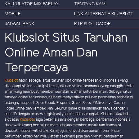
KALKULATOR MIX PARLAY
TENTANG KAMI
MOBILE
LINK ALTERNATIF KLUBSLOT
JADWAL BANK
RTP SLOT GACOR
Klubslot Situs Taruhan
Online Aman Dan
Terpercaya
Klubslot
hadir sebagai situs taruhan slot online terbesar di indonesia yang
dilengkapi sistem enkripsi tercepat dan sistem keamanan yang canggih serta
aman yang membuat member semakin nyaman untuk bermain. Sebagai situs
taruhan online terlengkap, Klubslot menyediakan puluhan permainan terbaik di
bidangnya seperti Sportbook, E-sport, Game Slots, IDNlive, Live Casino,
Togel Online dan Tembak Ikan. Seluruh game bisa dimainkan hanya dengan 1
user ID dengan proses registrasi yang mudah dan cepat. Klubslot atau klub
slot atau
Klubslots
juga bekerja sama dengan berbagai perbankan indonesia
dan ewallet yang bertujuan memudahkan member melakukan transaksi
deposit maupun withdraw. Kami juga menyediakan bonus menarik dan
berlimpah setiap harinya. Daftar sekarang juga dan nikmati pengalaman