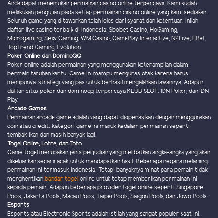
Anda dapat menemukan permainan casino online terpercaya. Kami sudah
melakukan pengujian pada setiap permainan casino online yang kami sediakan.
Seluruh game yang ditawarkan telah lolos dari syarat dan ketentuan. Inilah
daftar live casino terbaik di Indonesia: Sbobet Casino, HoGaming,
Microgaming, Sexy Gaming, WM Casino, GamePlay Interactive, N2Live, EBet,
TopTrend Gaming, Evolution.
Poker Online dan DominoQQ
Poker online adalah permainan yang menggunakan keterampilan dalam
bermain taruhan kartu. Game ini mampu menguras otak karena harus
mempunyai strategi yang pas untuk berhasil mengalahkan lawannya. Adapun
daftar situs poker dan dominoqq terpercaya KLUB SLOT: IDN Poker, dan IDN
Play.
Arcade Games
Permainan arcade game adalah yang dapat dioperasikan dengan menggunakan
coin atau credit. Kategori game ini masuk kedalam permainan seperti
tembak ikan dan masih banyak lagi.
Togel Online, Lotre, dan Toto
Game togel merupakan jenis perjudian yang melibatkan angka-angka yang akan
dikeluarkan secara acak untuk mendapatkan hasil. Beberapa negara melarang
permainan ini termasuk Indonesia. Tetapi banyaknya minat para pemain tidak
menghentikan
bandar togel
online untuk tetap memberikan permainan ini
kepada pemain. Adapun beberapa provider togel online seperti Singapore
Pools, Jakarta Pools, Macau Pools, Taipei Pools, Saigon Pools, dan Jowo Pools.
Esports
Esports atau Electronic Sports adalah istilah yang sangat populer saat ini.