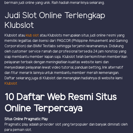
bermain judi online yang unik. Raih hadiah menariknya sekarang.
Judi Slot Online Terlengkap
Klubslot
Klubslot atau
klub slot
atau Klubslots merupakan situs judi online resmi yang
memiliki legalitas dan lisensi dari PAGCOR (Philippine Amusement and Gaming
Corporation) dan BMM Testlabs sehingga terjamin keamanannya. Didukung
oleh customer service ramah dan profesional tersedia 24 jam nonstop yang
siap membantu member kapan saja. Klubslot telah berkomitmen memberikan
pelayanan terbaik dengan meningkatkan kualitas website kami dan
menyediakan pelayanan lewat video tutorial, panduan betting, link alternatif
dan fitur menarik lainnya untuk membantu member meraih kemenangan.
Daftar sekarang juga di Klubslot dan menangkan hadiahnya di website kami
Klubslot
10 Daftar Web Resmi Situs
Online Terpercaya
Situs Online Pragmatic Play
Pragmatic play adalah provider slot yang terpopuler dan banyak diminati oleh
para pemain slot.