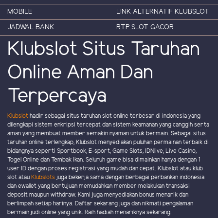
MOBILE
LINK ALTERNATIF KLUBSLOT
JADWAL BANK
RTP SLOT GACOR
Klubslot Situs Taruhan
Online Aman Dan
Terpercaya
Klubslot
hadir sebagai situs taruhan slot online terbesar di indonesia yang
dilengkapi sistem enkripsi tercepat dan sistem keamanan yang canggih serta
aman yang membuat member semakin nyaman untuk bermain. Sebagai situs
taruhan online terlengkap, Klubslot menyediakan puluhan permainan terbaik di
bidangnya seperti Sportbook, E-sport, Game Slots, IDNlive, Live Casino,
Togel Online dan Tembak Ikan. Seluruh game bisa dimainkan hanya dengan 1
user ID dengan proses registrasi yang mudah dan cepat. Klubslot atau klub
slot atau
Klubslots
juga bekerja sama dengan berbagai perbankan indonesia
dan ewallet yang bertujuan memudahkan member melakukan transaksi
deposit maupun withdraw. Kami juga menyediakan bonus menarik dan
berlimpah setiap harinya. Daftar sekarang juga dan nikmati pengalaman
bermain judi online yang unik. Raih hadiah menariknya sekarang.