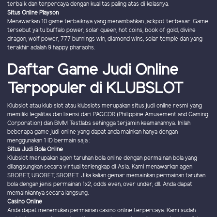
terbaik dan terpercaya dengan kualitas paling atas di kelasnya.
Situs Online Playson
Menawarkan 10 game terbaiknya yang menambahkan jackpot terbesar. Game
tersebut yaitu buffalo power, solar queen, hot coins, book of gold, divine
dragon, wolf power, 777 burnings win, diamond wins, solar temple dan yang
terakhir adalah 9 happy pharaohs.
Daftar Game Judi Online
Terpopuler di KLUBSLOT
Klubslot atau klub slot atau klubslots merupakan situs judi online resmi yang
memiliki legalitas dan lisensi dari PAGCOR (Philippine Amusement and Gaming
Corporation) dan BMM Testlabs sehingga terjamin keamanannya. Inilah
beberapa game judi online yang dapat anda mainkan hanya dengan
menggunakan 1 ID bermain saja :
Situs Judi Bola Online
Klubslot merupakan agen taruhan bola online dengan permainan bola yang
dilangsungkan secara virtual terlengkap di Asia. Kami menawarkan agen
SBOBET, UBOBET, SBOBET. Jika kalian gemar memainkan permainan taruhan
bola dengan jenis permainan 1x2, odds even, over under, dll. Anda dapat
memainkannya secara langsung.
Casino Online
Anda dapat menemukan permainan casino online terpercaya. Kami sudah