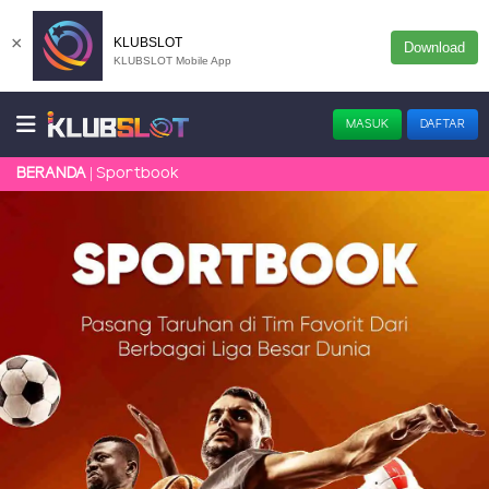
×
KLUBSLOT
Download
KLUBSLOT Mobile App
MASUK
DAFTAR
Sportbook
BERANDA