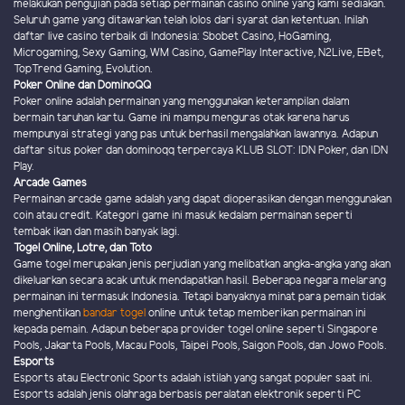
melakukan pengujian pada setiap permainan casino online yang kami sediakan.
Seluruh game yang ditawarkan telah lolos dari syarat dan ketentuan. Inilah
daftar live casino terbaik di Indonesia: Sbobet Casino, HoGaming,
Microgaming, Sexy Gaming, WM Casino, GamePlay Interactive, N2Live, EBet,
TopTrend Gaming, Evolution.
Poker Online dan DominoQQ
Poker online adalah permainan yang menggunakan keterampilan dalam
bermain taruhan kartu. Game ini mampu menguras otak karena harus
mempunyai strategi yang pas untuk berhasil mengalahkan lawannya. Adapun
daftar situs poker dan dominoqq terpercaya KLUB SLOT: IDN Poker, dan IDN
Play.
Arcade Games
Permainan arcade game adalah yang dapat dioperasikan dengan menggunakan
coin atau credit. Kategori game ini masuk kedalam permainan seperti
tembak ikan dan masih banyak lagi.
Togel Online, Lotre, dan Toto
Game togel merupakan jenis perjudian yang melibatkan angka-angka yang akan
dikeluarkan secara acak untuk mendapatkan hasil. Beberapa negara melarang
permainan ini termasuk Indonesia. Tetapi banyaknya minat para pemain tidak
menghentikan
bandar togel
online untuk tetap memberikan permainan ini
kepada pemain. Adapun beberapa provider togel online seperti Singapore
Pools, Jakarta Pools, Macau Pools, Taipei Pools, Saigon Pools, dan Jowo Pools.
Esports
Esports atau Electronic Sports adalah istilah yang sangat populer saat ini.
Esports adalah jenis olahraga berbasis peralatan elektronik seperti PC