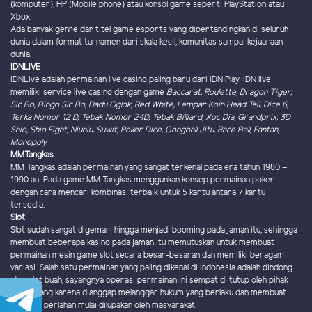
(komputer), HP (Mobile phone) atau konsol game seperti PlayStation atau
Xbox.
Ada banyak genre dan titel game esports yang dipertandingkan di seluruh
dunia dalam format turnamen dari skala kecil, komunitas sampai kejuaraan
dunia.
IDNLIVE
IDNLive adalah permainan live casino paling baru dari IDN Play. IDN live
memiliki service live casino dengan game
Baccarat, Roulette, Dragon Tiger,
Sic Bo, Bingo Sic Bo, Dadu Oglok, Red White, Lempar Koin Head Tail, Dice 6,
Terka Nomor 12 D, Tebak Nomor 24D, Tebak Billiard, Xoc Dia, Grandprix, 3D
Shio, Shio Fight, Niuniu, Suwit, Poker Dice, Gongball Jitu, Race Ball, Fantan,
Monopoly.
MMTangkas
MM Tangkas adalah permainan yang sangat terkenal pada era tahun 1980 –
1990 an. Pada game MM Tangkas menggunkan konsep permainan poker
dengan cara mencari kombinasi terbaik untuk 5 kartu antara 7 kartu
tersedia.
Slot
Slot sudah sangat digemari hingga menjadi booming pada jaman itu, sehingga
membuat beberapa kasino pada jaman itu memutuskan untuk membuat
permainan mesin game slot secara besar-besaran dan memiliki beragam
variasi. Salah satu permainan yang paling dikenal di Indonesia adalah dindong
atau slot buah, sayangnya operasi permainan ini sempat di tutup oleh pihak
berwenang karena dianggap melanggar hukum yang berlaku dan membuat
game ini perlahan mulai dilupakan oleh masyarakat.